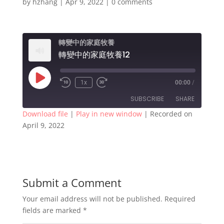
by
hzhang
|
Apr 9, 2022
|
0 comments
轉變中的家庭牧養
轉變中的家庭牧養12
Play
1x
00:00
/
Rewind
Fast
Episode
10
Forward
SUBSCRIBE
SHARE
Seconds
30
seconds
Download file
|
Play in new window
|
Recorded on
April 9, 2022
SHARE
RSS FEED
LINK
EMBED
Submit a Comment
Your email address will not be published.
Required
fields are marked
*