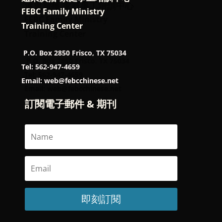
FEBC Family Ministry
Training Center
P.O. Box 2850 Frisco, TX 75034
Tel: 562-947-4659
Email: web@febcchinese.net
訂閱電子郵件 & 期刊
即刻訂閱