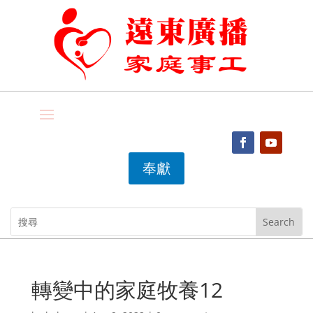
奉獻
轉變中的家庭牧養12