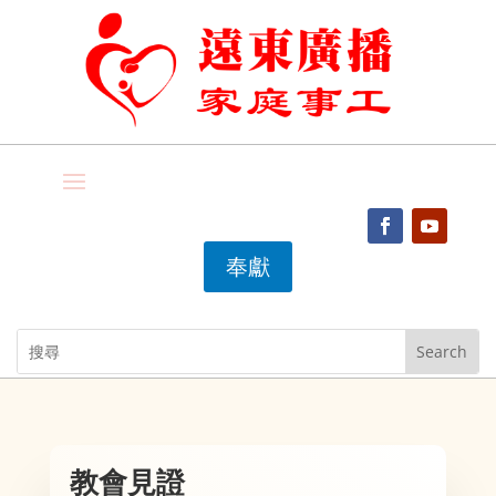
奉獻
教會見證