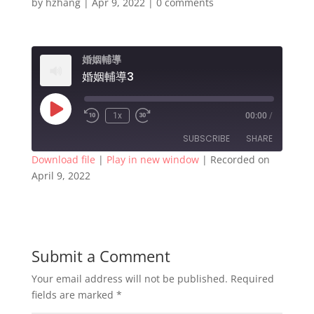
by
hzhang
|
Apr 9, 2022
|
0 comments
婚姻輔導
婚姻輔導3
Play
1x
00:00
/
Rewind
Fast
Episode
10
Forward
SUBSCRIBE
SHARE
Seconds
30
seconds
Download file
|
Play in new window
|
Recorded on
April 9, 2022
SHARE
RSS FEED
LINK
EMBED
Submit a Comment
Your email address will not be published.
Required
fields are marked
*