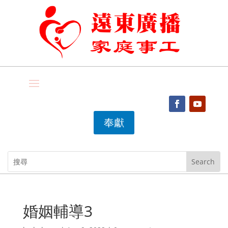
奉獻
婚姻輔導3