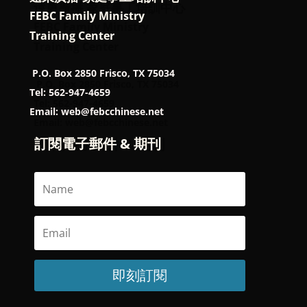
FEBC Family Ministry
Training Center
P.O. Box 2850 Frisco, TX 75034
Tel: 562-947-4659
Email: web@febcchinese.net
訂閱電子郵件 & 期刊
即刻訂閱