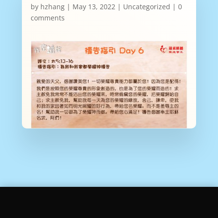
by
hzhang
|
May 13, 2022
|
Uncategorized
|
0
comments