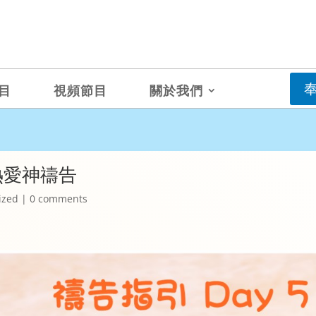
目
視頻節目
關於我們
都熱愛神禱告
ized
|
0 comments