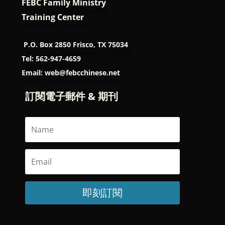
FEBC Family Ministry
Training Center
P.O. Box 2850 Frisco, TX 75034
Tel: 562-947-4659
Email: web@febcchinese.net
訂閱電子郵件 & 期刊
即刻訂閱